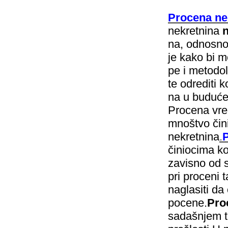
Procena ne
ne­kret­ni­na
n
na, od­no­sn
je ka­ko bi mo
pe i me­to­do­lo
te od­re­di­ti 
na u bu­du­ćem
Procena vred
mnoštvo čini
nekretnina
.
P
činiocima koj
zavisno od s
pri proceni 
naglasiti da
pocene.
Proc
sadašnjem tr