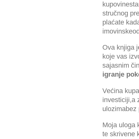
kupovinestan
stručnog pr
plaćate kada
imovinskeo
Ova knjiga j
koje vas izv
sajasnim či
igranje pok
Većina kupac
investiciji,a
ulozimabez 
Moja uloga 
te skrivene