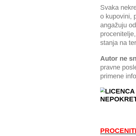
Svaka nekre
o kupovini, p
angažuju od
procenitelje
stanja na te
Autor ne s
pravne posl
primene info
PROCENIT