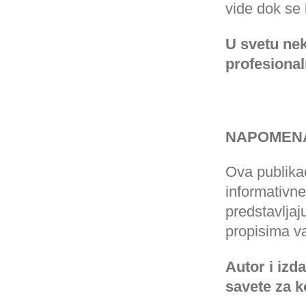
vide dok se 
U svetu nek
profesional
NAPOMENA
Ova publikac
informativne
predstavljaj
propisima va
Autor i izd
savete za k