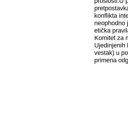
prošlosti.U 
pretpostavk
konflikta in
neophodno je
etička pravi
Komitet za 
Ujedinjenih 
vestak) u p
primena odg