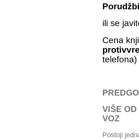
Porudžb
ili se ja
Cena knj
protivvr
telefona)
PREDGO
VIŠE O
VOZ
Postoji jedn