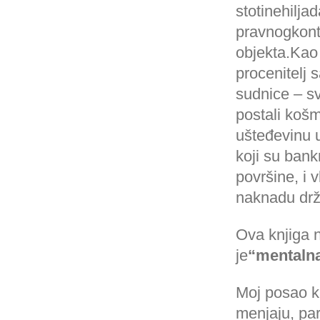
stotinehilja
pravnogkonti
objekta.Kao 
procenitelj 
sudnice – s
postali košm
ušteđevinu u
koji su bank
površine, i 
naknadu drža
Ova knjiga n
je
“mentalna
Moj posao k
menjaju, par