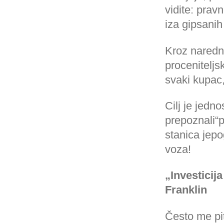
vidite: prav
iza gipsanih
Kroz naredna
proceniteljs
svaki kupac,
Cilj je jed
prepoznali“
stanica jepo
voza!
„Investicij
Franklin
Često me pi