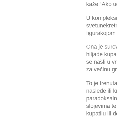
kaže:“Ako u
U kompleksn
svetunekretn
figurakojom 
Ona je surov
hiljade kupac
se našli u v
za većinu gr
To je trenut
nasleđe ili 
paradoksalno
slojevima te
kupatilu ili