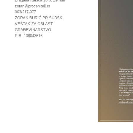
Dragana Rakića 26 b, Zemun
zoran@procenitelj.rs
063/217-977
ZORAN ĐURIĆ PR SUDSKI
VEŠTAK ZA OBLAST
GRAĐEVINARSTVO
PIB: 108043616